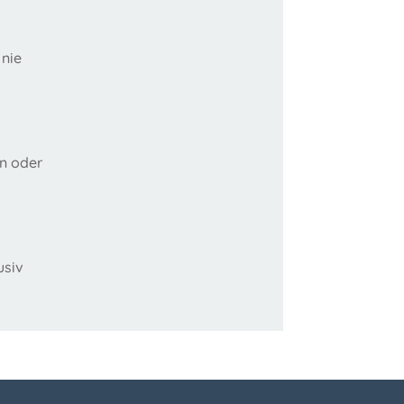
 nie
en oder
usiv