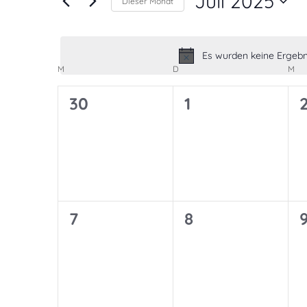
Ansichten,
Juli 2025
Dieser Monat
nach
Navigation
Datum
Veranstaltungen
wählen.
Schlüsselwort.
Es wurden keine Ergebn
Kalender
M
MONTAG
D
DIENSTAG
M
MI
von
0
0
30
1
Veranstaltungen
Veranstaltungen,
Veranstaltunge
0
0
7
8
Veranstaltungen,
Veranstaltunge