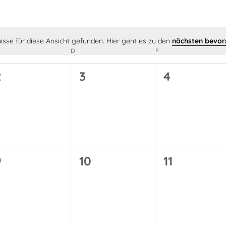
isse für diese Ansicht gefunden. Hier geht es zu den
nächsten bevor
Hinweis
TTWOCH
D
DONNERSTAG
F
FREITAG
0
0
0
2
3
4
n,
Veranstaltungen,
Veranstaltungen,
Veranstalt
0
0
0
9
10
11
n,
Veranstaltungen,
Veranstaltungen,
Veranstalt