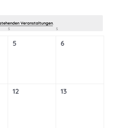
stehenden Veranstaltungen
.
S
SAMSTAG
S
SONNTAG
0
0
5
6
ungen,
Veranstaltungen,
Veranstaltungen,
0
0
12
13
ungen,
Veranstaltungen,
Veranstaltungen,