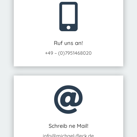

Ruf uns an!
+49 – (0)7951468020

Schreib ne Mail!
info@michael-fleck.de