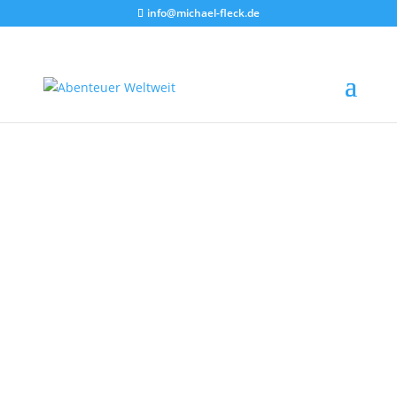
info@michael-fleck.de
Hurtigruten
Traumtour an Norwegens Küste