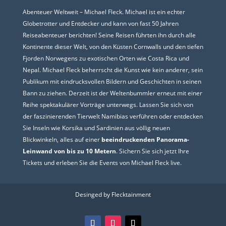
Abenteuer Weltweit – Michael Fleck. Michael ist ein echter
Globetrotter und Entdecker und kann von fast 50 Jahren
Reiseabenteuer berichten! Seine Reisen führten ihn durch alle
Kontinente dieser Welt, von den Küsten Cornwalls und den tiefen
Fjorden Norwegens zu exotischen Orten wie Costa Rica und
Nepal. Michael Fleck beherrscht die Kunst wie kein anderer, sein
Publikum mit eindrucksvollen Bildern und Geschichten in seinen
Bann zu ziehen. Derzeit ist der Weltenbummler erneut mit einer
Reihe spektakulärer Vorträge unterwegs. Lassen Sie sich von
der faszinierenden Tierwelt Namibias verführen oder entdecken
Sie Inseln wie Korsika und Sardinien aus völlig neuen
Blickwinkeln, alles auf einer
beeindruckenden Panorama-
Leinwand von bis zu 10 Metern
. Sichern Sie sich jetzt Ihre
Tickets und erleben Sie die Events von Michael Fleck live.
Desinged by Flecktainment