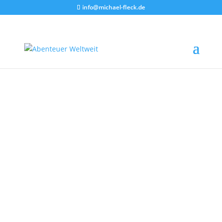
info@michael-fleck.de
Die
Abenteuerreite
r
Long Way Home