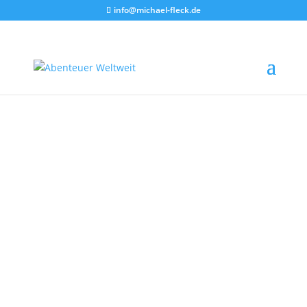
info@michael-fleck.de
Cornwall
Englands spektakuläre
Südküste