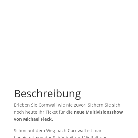
Michael Fleck
Live Show
Jahre Reiseexperte
45
Beschreibung
Erleben Sie Cornwall wie nie zuvor! Sichern Sie sich
noch heute Ihr Ticket für die
neue Multivisionsshow
von Michael Fleck.
Schon auf dem Weg nach Cornwall ist man
begeistert von der Schönheit und Vielfalt der