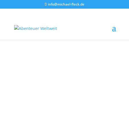
info@michael-fleck.de
Cornwall
Englands spektakuläre
Südküste