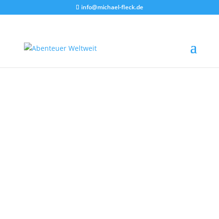
info@michael-fleck.de
Bulli
Abenteuer
Istanbul – Nordkap