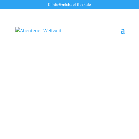
info@michael-fleck.de
Cornwall
Englands spektakuläre
Südküste