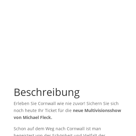
Michael Fleck
Live Show
Jahre Reiseexperte
45
Beschreibung
Erleben Sie Cornwall wie nie zuvor! Sichern Sie sich
noch heute Ihr Ticket für die
neue Multivisionsshow
von Michael Fleck.
Schon auf dem Weg nach Cornwall ist man
begeistert von der Schönheit und Vielfalt der