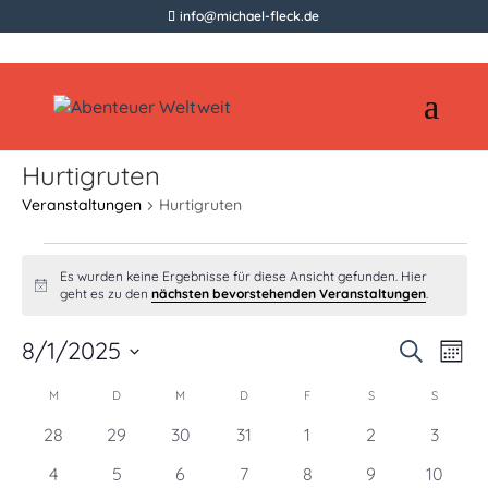
info@michael-fleck.de
Hurtigruten
Veranstaltungen
Hurtigruten
Veranstaltungen
Es wurden keine Ergebnisse für diese Ansicht gefunden. Hier
Hinweis
geht es zu den
nächsten bevorstehenden Veranstaltungen
.
Vera
Ve
8/1/2025
Suche
Mona
An
Such
Datum
Kalender
M
MONTAG
D
DIENSTAG
M
MITTWOCH
D
DONNERSTAG
F
FREITAG
S
SAMSTAG
S
SONNTA
Na
wählen.
und
von
0
0
0
0
0
0
0
28
29
30
31
1
2
3
Ansic
Veranstaltungen
Veranstaltungen
Veranstaltungen
Veranstaltungen
Veranstaltungen
Veranstaltung
Verans
Veranstaltungen
0
0
0
0
0
0
0
4
5
6
7
8
9
10