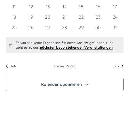
Navig
Veranstaltungen
Veranstaltungen
Veranstaltungen
Veranstaltungen
Veranstaltungen
Veranstaltung
Veranst
0
0
0
0
0
0
0
11
12
13
14
15
16
17
Veranstaltungen
Veranstaltungen
Veranstaltungen
Veranstaltungen
Veranstaltungen
Veranstaltunge
Verans
0
0
0
0
0
0
0
18
19
20
21
22
23
24
Veranstaltungen
Veranstaltungen
Veranstaltungen
Veranstaltungen
Veranstaltungen
Veranstaltunge
Veranst
0
0
0
0
0
0
0
25
26
27
28
29
30
31
Veranstaltungen
Veranstaltungen
Veranstaltungen
Veranstaltungen
Veranstaltungen
Veranstaltunge
Verans
Es wurden keine Ergebnisse für diese Ansicht gefunden. Hier
Hinweis
geht es zu den
nächsten bevorstehenden Veranstaltungen
.
Juli
Dieser Monat
Sep.
Kalender abonnieren