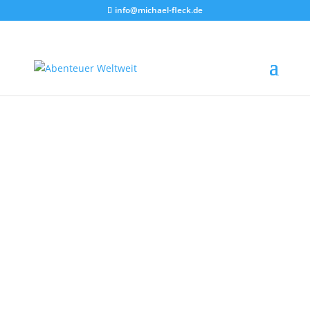
info@michael-fleck.de
Irland
mit LIVE-Musik – „Die neue
Show“