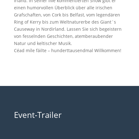
Irland. In seiner live kommentierten Show gibt er
einen humorvollen Überblick über alle irischen
Grafschaften, von Cork bis Belfast, vom legendären
Ring of Kerry bis zum Weltnaturerbe des Giant´s
Causeway in Nordirland. Lassen Sie sich begeistern
von fesselnden Geschichten, atemberaubender
Natur und keltischer Musik.
Céad míle fáilte – hunderttausendmal Willkommen!
Event-Trailer