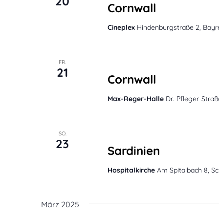
20
Cornwall
Cineplex
Hindenburgstraße 2, Bayr
Februar 21, 2025 @ 20:00
FR.
21
Cornwall
Max-Reger-Halle
Dr.-Pfleger-Stra
Februar 23, 2025 @ 18:00
SO.
23
Sardinien
Hospitalkirche
Am Spitalbach 8, S
März 2025