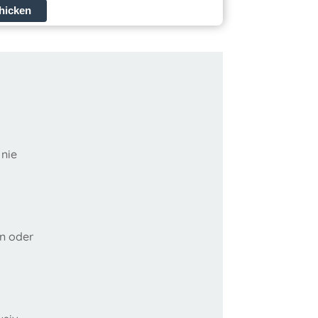
hicken
 nie
en oder