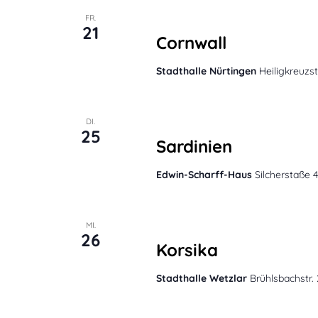
März 21, 2025 @ 20:00
FR.
21
Cornwall
Stadthalle Nürtingen
Heiligkreuzs
März 25, 2025 @ 20:00
DI.
25
Sardinien
Edwin-Scharff-Haus
Silcherstaße 
März 26, 2025 @ 20:00
MI.
26
Korsika
Stadthalle Wetzlar
Brühlsbachstr.