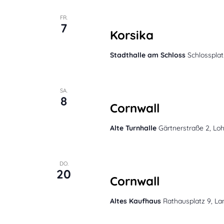
März 7, 2025 @ 20:00
FR.
7
Korsika
Stadthalle am Schloss
Schlossplat
März 8, 2025 @ 19:30
-
20:00
SA.
8
Cornwall
Alte Turnhalle
Gärtnerstraße 2, L
März 20, 2025 @ 20:00
DO.
20
Cornwall
Altes Kaufhaus
Rathausplatz 9, La