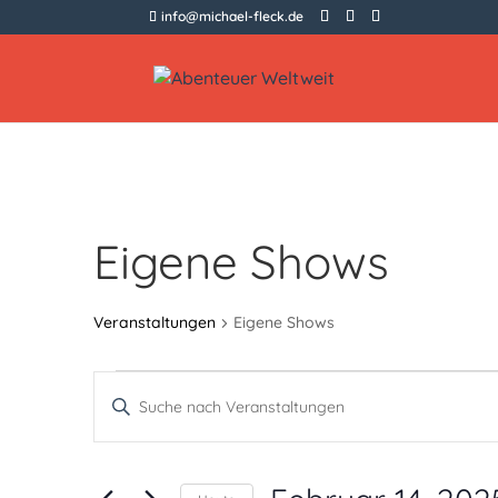
info@michael-fleck.de
Eigene Shows
Veranstaltungen
Eigene Shows
Veranstaltungen
Veranstaltungen
Bitte
Suche
Schlüsselwort
und
eingeben.
Suche