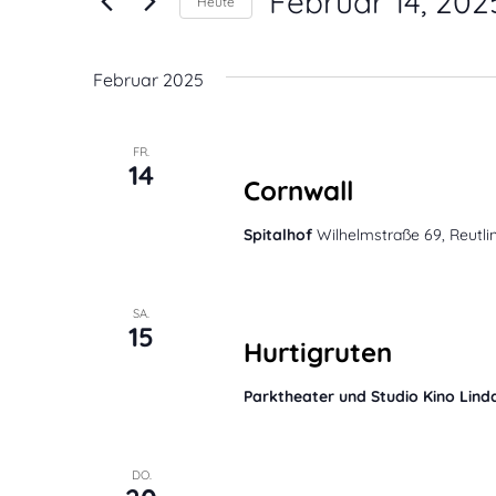
Ansichten,
Februar 14, 202
Heute
nach
Navigation
Datum
Veranstaltungen
wählen.
Februar 2025
Schlüsselwort.
Februar 14, 2025 @ 20:00
FR.
14
Cornwall
Spitalhof
Wilhelmstraße 69, Reutli
Februar 15, 2025 @ 20:00
SA.
15
Hurtigruten
Parktheater und Studio Kino Lin
Februar 20, 2025 @ 20:00
DO.