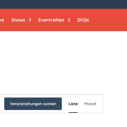
ne
Shows
Eventreihen
DVDs
Veranstalt
Veranstaltungen suchen
Liste
Monat
Ansichten-
Navigation